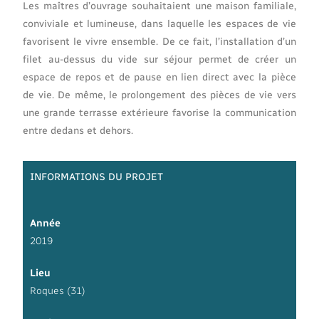
Les maîtres d’ouvrage souhaitaient une maison familiale,
conviviale et lumineuse, dans laquelle les espaces de vie
favorisent le vivre ensemble. De ce fait, l’installation d’un
filet au-dessus du vide sur séjour permet de créer un
espace de repos et de pause en lien direct avec la pièce
de vie. De même, le prolongement des pièces de vie vers
une grande terrasse extérieure favorise la communication
entre dedans et dehors.
INFORMATIONS DU PROJET
Année
2019
Lieu
Roques (31)